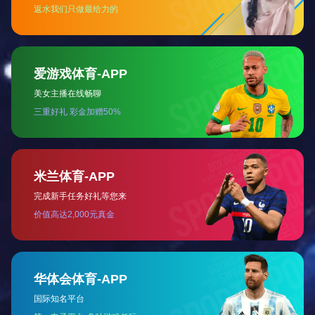
编号
JCCS101
JCCS009
JCCS102
JCCS103
JC
材质
ABS
A3钢丝绳
26.5*14*
锁体尺寸
31.5*9.5*
18.85*12.9*5.23
22.8810.2*9
25.58
12
直径
1.0mm/1
打标方式
激光打标
拉力
>1.6KN
>3.5KN
用途
油罐锁
超市、石油、集装箱、
颜色
红、黄、橙、
钢丝绳材
A3钢
质