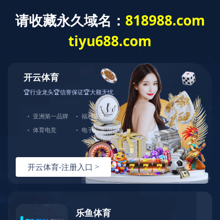
钢
丝
封
条
系
列