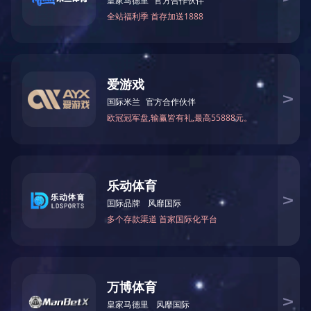
铅封生产企业
新浪微博
分享：
走进君创
企业简介
企业文化
企业荣誉
厂容厂貌
领导参观