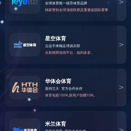
罐车钢丝封条
文章来源 : 君创锁业
发布时间 : 2022/12/12
阅读：
1626
上一篇：一元复始，万象更新
下一篇：铅封和封签的区别
如果您想了解关于君创的企业信息，
请点这里！